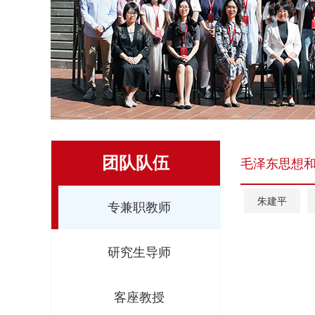
团队队伍
毛泽东思想
朱建平
专兼职教师
研究生导师
客座教授