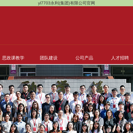
yl7703永利(集团)有限公司官网
思政课教学
团队建设
公司产品
人才招聘