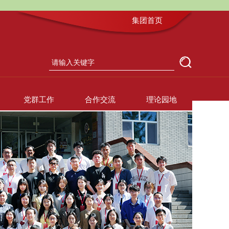
集团首页
党群工作
合作交流
理论园地