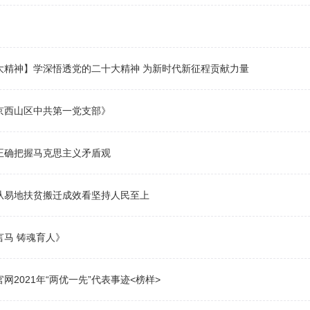
大精神】学深悟透党的二十大精神 为新时代新征程贡献力量
京西山区中共第一党支部》
：正确把握马克思主义矛盾观
：从易地扶贫搬迁成效看坚持人民至上
言马 铸魂育人》
团官网2021年“两优一先”代表事迹<榜样>