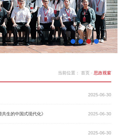
当前位置：
首页
·
思政视窗
2025-06-30
谐共生的中国式现代化》
2025-06-30
2025-06-30